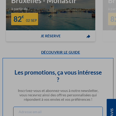
Bruxelles
-
Monastir
Br
à partir de
à par
82
€
8
02 SEP
JE RÉSERVE
DÉCOUVRIR LE GUIDE
Les promotions, ça vous intéresse
?
Inscrivez-vous et abonnez-vous à notre newsletter,
vous recevrez ainsi des offres personnalisées qui
répondent à vos envies et vos préférences !
AVIS