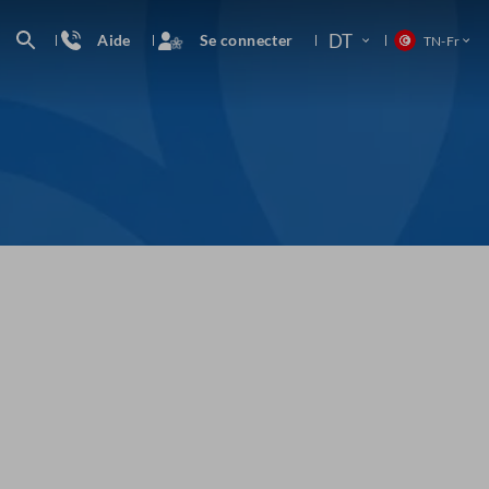
DT
Aide
Se connecter
TN
-
Fr