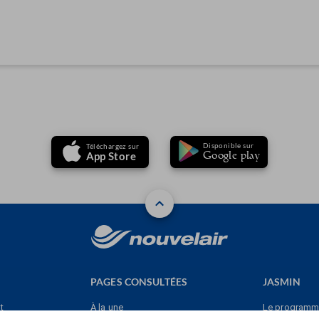
Disponible sur
Téléchargez sur
Google play
App Store
PAGES CONSULTÉES
JASMIN
t
À la une
Le program