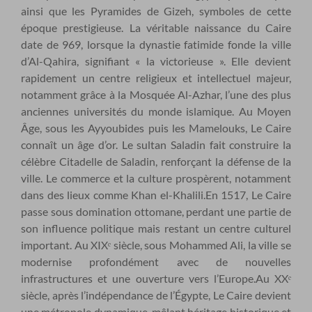
ainsi que les Pyramides de Gizeh, symboles de cette
époque prestigieuse. La véritable naissance du Caire
date de 969, lorsque la dynastie fatimide fonde la ville
d’Al-Qahira, signifiant « la victorieuse ». Elle devient
rapidement un centre religieux et intellectuel majeur,
notamment grâce à la Mosquée Al-Azhar, l’une des plus
anciennes universités du monde islamique. Au Moyen
Âge, sous les Ayyoubides puis les Mamelouks, Le Caire
connaît un âge d’or. Le sultan Saladin fait construire la
célèbre Citadelle de Saladin, renforçant la défense de la
ville. Le commerce et la culture prospèrent, notamment
dans des lieux comme Khan el-Khalili.En 1517, Le Caire
passe sous domination ottomane, perdant une partie de
son influence politique mais restant un centre culturel
important. Au XIXᵉ siècle, sous Mohammed Ali, la ville se
modernise profondément avec de nouvelles
infrastructures et une ouverture vers l’Europe.Au XXᵉ
siècle, après l’indépendance de l’Égypte, Le Caire devient
une métropole dynamique, mêlant héritage historique et