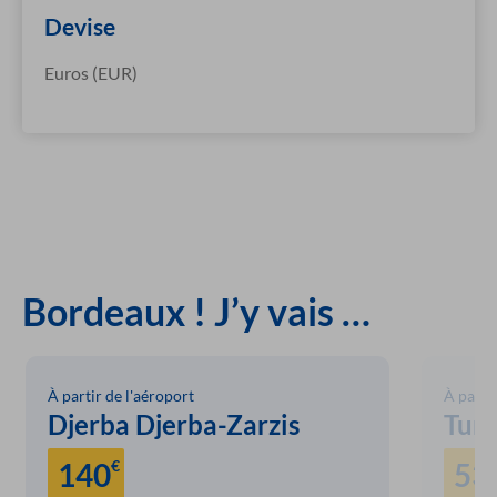
Devise
Euros (EUR)
Bordeaux ! J’y vais …
À partir de l'aéroport
À partir
Djerba Djerba-Zarzis
Tuni
140
€
53