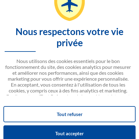
PAGES CONSULTÉES
JASMIN
Nous respectons votre vie
SITEMAP
privée
CONTACTEZ-NOUS
Nous utilisons des cookies essentiels pour le bon
NOUVELAIR CORPORATE
fonctionnement du site, des cookies analytics pour mesurer
et améliorer nos performances, ainsi que des cookies
marketing pour vous offrir une expérience personnalisée.
En acceptant, vous consentez à l'utilisation de tous les
cookies, y compris ceux à des fins analytics et marketing.
En cliquant sur 'Tout Refuser', seuls les cookies strictement
nécessaires seront activés.
Crédits / Mentions légales
Politique de gestion de cookies
Vous pouvez modifier vos préférences ou retirer votre
Consentement aux cookies
Plan du site
consentement à tout moment via le lien 'Consentement aux
Tout refuser
cookies' situé en bas de la page.
Nous collaborons avec des partenaires de confiance pour
Powered by
optimiser nos services (Google Ads, Google Analytics,
Tout accepter
© Nouvelair 2022 - 2026. Tous droits réservés.
Google Tag Manager, Facebook Pixel).