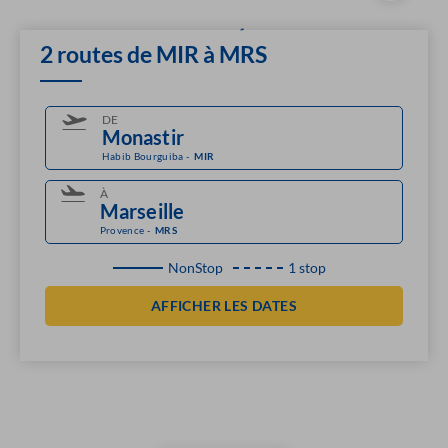
2 routes de MIR à MRS
DE
Habib Bourguiba
-
MIR
À
Provence
-
MRS
NonStop
1 stop
AFFICHER LES DATES