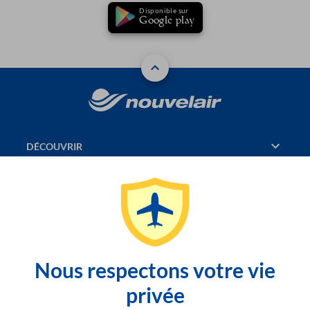
Disponible sur
Google play
DÉCOUVRIR
RÉSERVATION
PAGES CONSULTÉES
JASMIN
Nous respectons votre vie
SITEMAP
privée
CONTACTEZ-NOUS