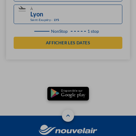
À
Saint-Exupéry
-
LYS
NonStop
1 stop
AFFICHER LES DATES
Disponible sur
Google play