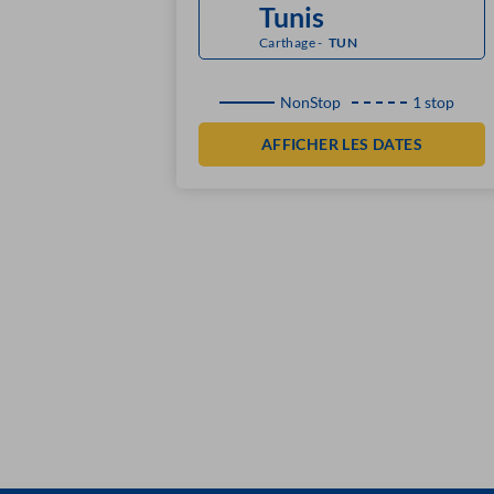
Carthage
-
TUN
NonStop
1 stop
AFFICHER LES DATES