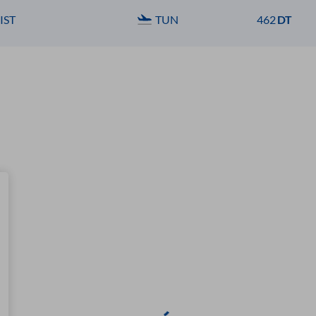
IST
TUN
462
DT