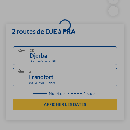
2 routes de DJE à FRA
DE
Djerba-Zarzis
-
DJE
À
Sur-Le-Main
-
FRA
NonStop
1 stop
AFFICHER LES DATES