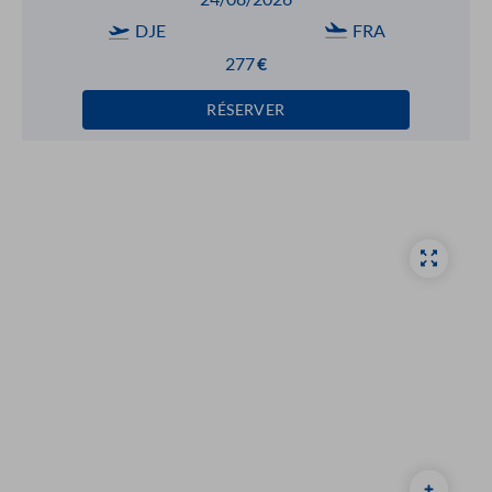
DJE
FRA
277
€
RÉSERVER