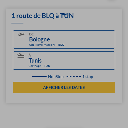
1 route de BLQ à TUN
DE
Guglielmo Marconi
-
BLQ
À
Carthage
-
TUN
NonStop
1 stop
AFFICHER LES DATES