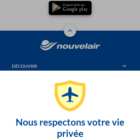
Disponible sur
Google play
DÉCOUVRIR
RÉSERVATION
PAGES CONSULTÉES
JASMIN
Nous respectons votre vie
SITEMAP
privée
CONTACTEZ-NOUS