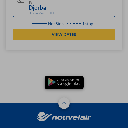
To
Djerba-Zarzis
-
DJE
NonStop
1 stop
VIEW DATES
Android APP on
Google play