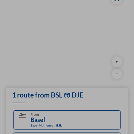
1 route from BSL to DJE
From
Basel-Mulhouse
-
BSL