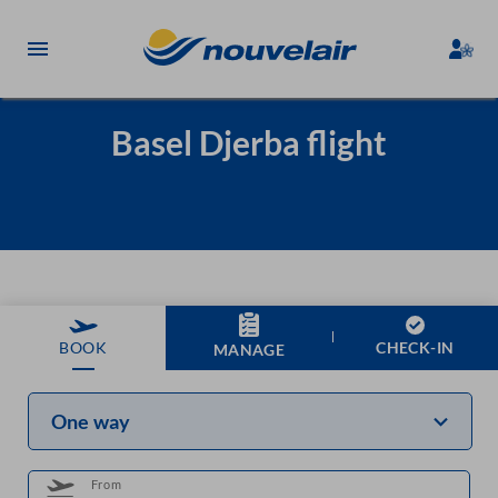
Basel Djerba flight
CHECK-IN
BOOK
MANAGE
One way
From