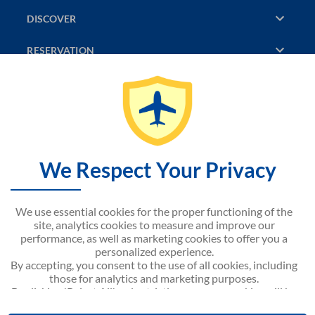
DISCOVER
RESERVATION
PAGES CONSULTED
JASMIN
SITEMAP
We Respect Your Privacy
CONTACT US
We use essential cookies for the proper functioning of the
NOUVELAIR CORPORATE
site, analytics cookies to measure and improve our
performance, as well as marketing cookies to offer you a
personalized experience.
By accepting, you consent to the use of all cookies, including
those for analytics and marketing purposes.
By clicking 'Reject All', only strictly necessary cookies will be
activated.
Credits / Legal notices
Cookie management policy
Cookie Consent